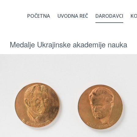
POČETNA
UVODNA REČ
DARODAVCI
K
Medalje Ukrajinske akademije nauka