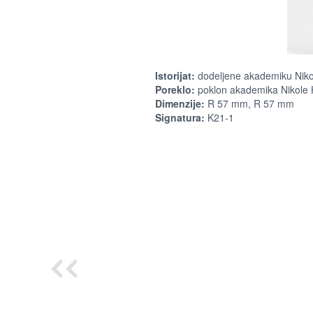
Istorijat:
dodeljene akademiku Nikol
Poreklo:
poklon akademika Nikole 
Dimenzije:
R 57 mm, R 57 mm
Signatura:
K21-1