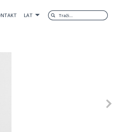
Type 2 or
ONTAKT
LAT
more
characters
for results.