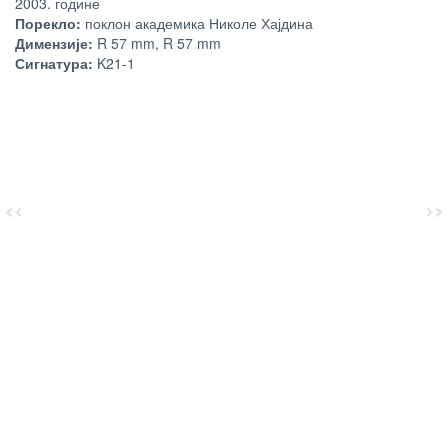
2003. године
Порекло:
поклон академика Николе Хајдина
Димензије:
R 57 mm, R 57 mm
Сигнатура:
K21-1