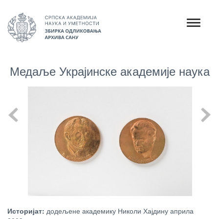
Медаље Украјинске академије наука
Историјат:
додељене академику Николи Хајдину априла