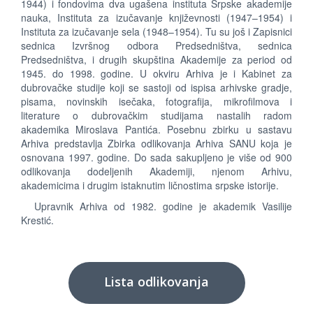
1944) i fondovima dva ugašena instituta Srpske akademije
nauka, Instituta za izučavanje književnosti (1947–1954) i
Instituta za izučavanje sela (1948–1954). Tu su još i Zapisnici
sednica Izvršnog odbora Predsedništva, sednica
Predsedništva, i drugih skupština Akademije za period od
1945. do 1998. godine. U okviru Arhiva je i Kabinet za
dubrovačke studije koji se sastoji od ispisa arhivske gradje,
pisama, novinskih isečaka, fotografija, mikrofilmova i
literature o dubrovačkim studijama nastalih radom
akademika Miroslava Pantića. Posebnu zbirku u sastavu
Arhiva predstavlja Zbirka odlikovanja Arhiva SANU koja je
osnovana 1997. godine. Do sada sakupljeno je više od 900
odlikovanja dodeljenih Akademiji, njenom Arhivu,
akademicima i drugim istaknutim ličnostima srpske istorije.
Upravnik Arhiva od 1982. godine je akademik Vasilije
Krestić.
Lista odlikovanja