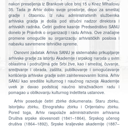
nakon preseljenja iz Brankove ulice broj 15 u Knez Mihailovu
35. Tada je Arhiv dobio svoje prostorije, depo za smeštaj
gradje i čitaonicu. Iz ruku administrativnih službenika
arhivska gradja je došla pod stručni nadzor direktora i
arhivskih radnika. Četiri godine kasnije Predsedništvo SANU
donelo je Pravilnik o organizaciji i radu Arhiva. Ove značajne
promene omogućile su organizaciju arhivističkih poslova i
nabavku savremene tehničke opreme.
Osnovni zadatak Arhiva SANU je sistematsko prikupljanje
arhivske gradje za istoriju Akademije i srpskog naroda u svim
oblastima i područjima gde Srbi žive, kao i smeštaj, čuvanje,
sredjivanje i obrada, zaštita, publikovanje i omogućavanje
korišćenja arhivske gradje svim zainteresovanim licima. Arhiv
SANU kao središte kulturnog i naučnog razvoja Akademije
uvek je davao podsticaj naučno istraživačkom radu i
pomagao u oblikovanju kulturnog indetiteta ustanove.
Arhiv poseduje četiri zbirke dokumenata։ Staru zbirku,
Istorijsku zbirku, Etnografsku zbirku i Orijentalnu zbirku.
Pored toga, Arhiv raspolaže administrativnim arhivama
Društva srpske slovesnosti (1841–1864), Srpskog učenog
društva (1864–1892), Srpske kraljevske akademije (1887–