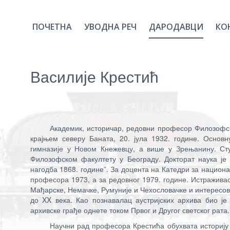
ПОЧЕТНА
УВОДНА РЕЧ
ДАРОДАВЦИ
КО
Василије Крестић
Академик, историчар, редовни професор Филозофск
крајњем северу Баната, 20. јула 1932. године. Основ
гимназије у Новом Кнежевцу, а више у Зрењанину. Сту
Филозофском факултету у Београду. Докторат наука је 
нагодба 1868. године”. За доцента на Катедри за национал
професора 1973, а за редовног 1979. године. Истраживао
Мађарске, Немачке, Румуније и Чехословачке и интересов
до XX века. Као познавалац аустријских архива био је
архивске грађе однете током Првог и Другог светског рата.
Научни рад професора Крестића обухвата историју 