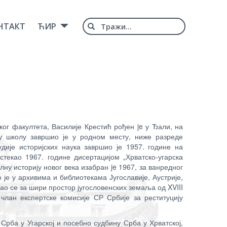
Type 2 or
НТАКТ
ЋИР
more
characters
for results.
ог факултета, Василије Крестић рођен je у Ђали, на
ну школу завршио је у родном месту, ниже разреде
дије историјских наука завршио је 1957. године на
стекао 1967. године дисертацијом „Хрватско-угарска
ну историју новог века изабран je 1967, за ванредног
 је у архивима и библиотекама Југославије, Аустрије,
ао се за шири простор југословенских земаља од XVIII
 члан експертске комисије СР Србије за реституцију
Срба у Угарској и посебно судбину Срба у Хрватској,