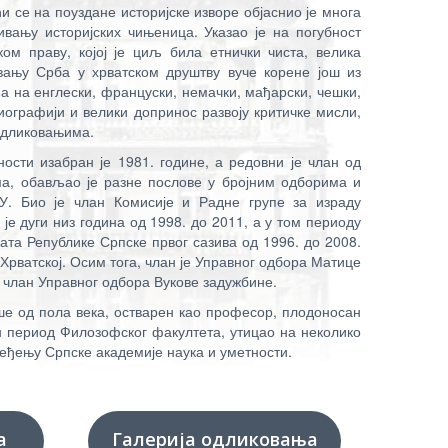
и се на поуздане историјске изворе објаснио је многа
вању историјских чињеница. Указао је на погубност
ом праву, којој је циљ била етнички чиста, велика
вању Срба у хрватском друштву вуче корене још из
а на енглески, француски, немачки, мађарски, чешки,
риографији и велики допринос развоју критичке мисли,
одликовањима.
ости изабран је 1981. године, а редовни је члан од
ма, обављао је разне послове у бројним одборима и
У. Био је члан Комисије и Радне групе за израду
е дуги низ година од 1998. до 2011, а у том периоду
ата Републике Српске првог сазива од 1996. до 2008.
 Хрватској. Осим тога, члан је Управног одбора Матице
и члан Управног одбора Вукове задужбине.
ише од пола века, остварен као професор, плодоносан
ан период Филозофског факултета, утицао на неколико
ређењу Српске академије наука и уметности.
а
Галерија одликовања