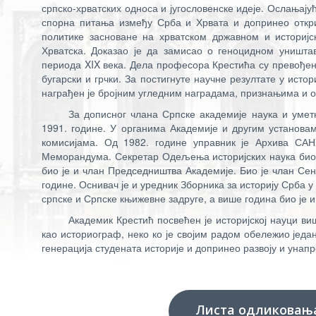
српско-хрватских односа и југословенске идеје. Ослањајућ
спорна питања између Срба и Хрвата и допринео откри
политике засноване на хрватском државном и историјск
Хрватска. Доказао је да замисао о геноцидном уништа
периода XIX века. Дела професора Крестића су превођен
бугарски и грчки. За постигнуте научне резултате у исто
награђен је бројним угледним наградама, признањима и 
За дописног члана Српске академије наука и уметн
1991. године. У органима Академије и другим установа
комисијама. Од 1982. године управник је Архива САН
Меморандума. Секретар Одељења историјских наука био ј
био је и члан Председништва Академије. Био је члан Сен
године. Оснивач је и уредник Зборника за историју Срба у
српске и Српске књижевне задруге, а више година био је 
Академик Крестић посвећен је историјској науци в
као историограф, неко ко је својим радом обележио јед
генерација студената историје и допринео развоју и унап
Листа одликовањ